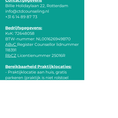
Contactgegevens
Billie Holidaylaan 22, Rotterdam
info@ctdcounseling.nl
+31 6 14 89 87 73
​Bedrijfsgegevens:
KvK:
72648058
BTW-nummer: NL001626949B70
ABvC
Register Counsellor lidnummer
118391
RbCZ
Licentienummer 25016R
Bereikbaarheid Praktijklocaties:
- Praktijklocatie aan huis, gratis
parkeren (praktijk is niet rolstoel
toegankelijk. Openbaar vervoer is op
6 minuten lopen; Metro Station
Ambachtsland)
- Praktijklocatie Jordens Fysio
Medisch Centrum, gratis parkeren (is
rolstoel toegankelijk en gemakkelijk
via openbaar vervoer bereikbaar;