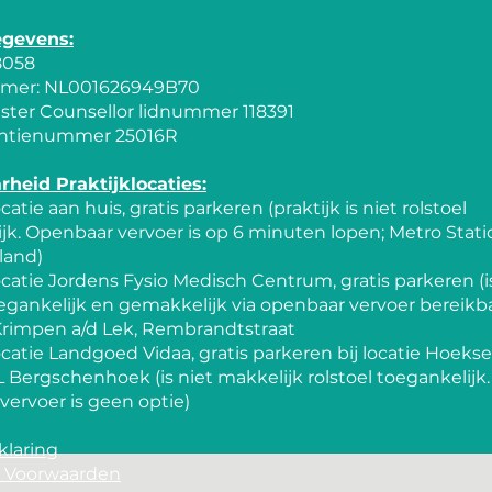
egevens:
8058
er: NL001626949B70
ster Counsellor lidnummer 118391
ntienummer 25016R
rheid Praktijklocaties:
ocatie aan huis, gratis parkeren (praktijk is niet rolstoel
jk. Openbaar vervoer is op 6 minuten lopen; Metro Stati
land)
locatie Jordens Fysio Medisch Centrum, gratis parkeren (i
oegankelijk en gemakkelijk via openbaar vervoer bereikba
Krimpen a/d Lek, Rembrandtstraat
locatie Landgoed Vidaa, gratis parkeren bij locatie Hoek
JL Bergschenhoek (is niet makkelijk rolstoel toegankelijk.
ervoer is geen optie)
klaring
 Voorwaarden