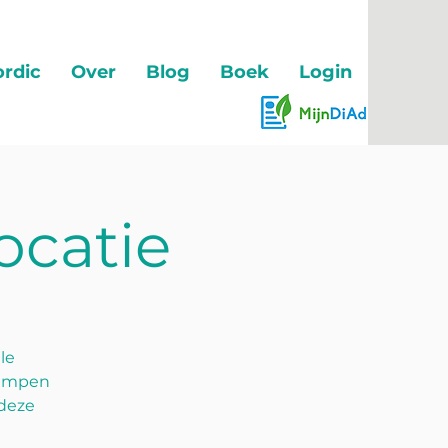
rdic
Over
Blog
Boek
Login
ocatie
le
rimpen
 deze