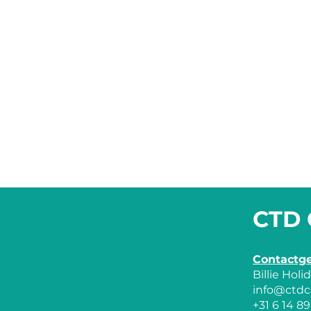
CTD 
Contactg
Billie Hol
info@ctdc
+31 6 14 89