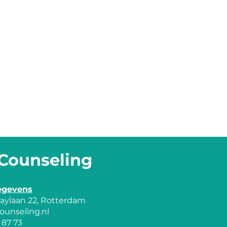
Counseling
egevens
idaylaan 22, Rotterdam
ounseling.nl
 87 73