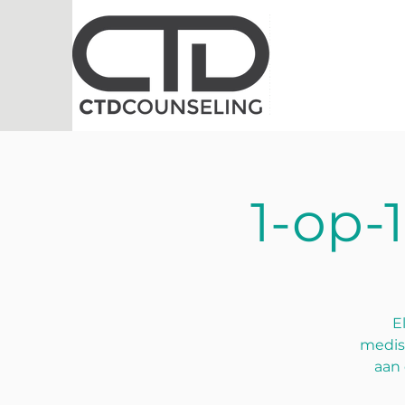
1-op-
E
medis
aan 