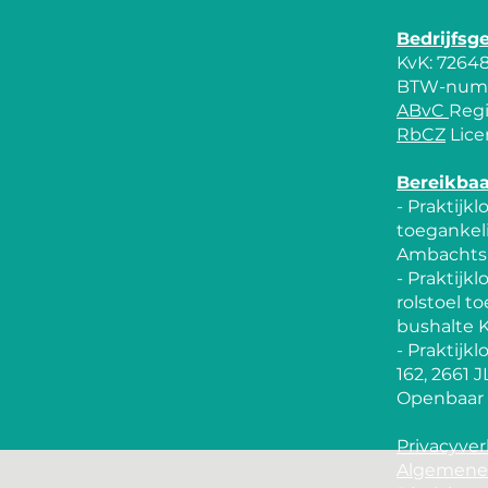
​Bedrijfsg
KvK: 7264
BTW-numm
ABvC
Regi
RbCZ
Lice
Bereikbaa
- Praktijkl
toegankeli
Ambachts
- Praktijk
rolstoel t
bushalte 
- Praktijk
162, 2661 
Openbaar v
Privacyver
Algemene