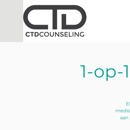
1-op-
E
medis
aan 