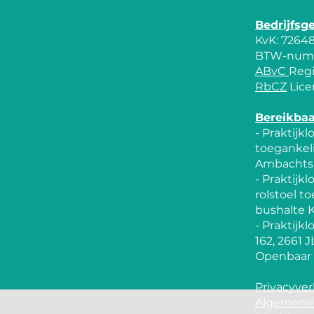
​Bedrijfsg
KvK: 7264
BTW-numm
ABvC
Regi
RbCZ
Lice
Bereikbaa
- Praktijkl
toegankeli
Ambachts
- Praktijk
rolstoel t
bushalte 
- Praktijk
162, 2661 
Openbaar v
Privacyver
Algemene