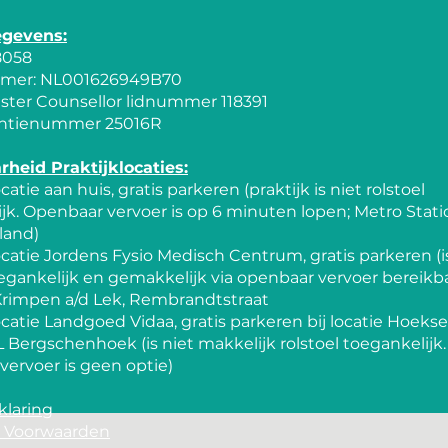
egevens:
8058
er: NL001626949B70
ster Counsellor lidnummer 118391
ntienummer 25016R
rheid Praktijklocaties:
ocatie aan huis, gratis parkeren (praktijk is niet rolstoel
jk. Openbaar vervoer is op 6 minuten lopen; Metro Stati
land)
locatie Jordens Fysio Medisch Centrum, gratis parkeren (i
oegankelijk en gemakkelijk via openbaar vervoer bereikba
Krimpen a/d Lek, Rembrandtstraat
locatie Landgoed Vidaa, gratis parkeren bij locatie Hoek
JL Bergschenhoek (is niet makkelijk rolstoel toegankelijk.
ervoer is geen optie)
klaring
 Voorwaarden