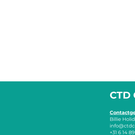
CTD 
Contactg
Billie Hol
info@ctdc
+31 6 14 89