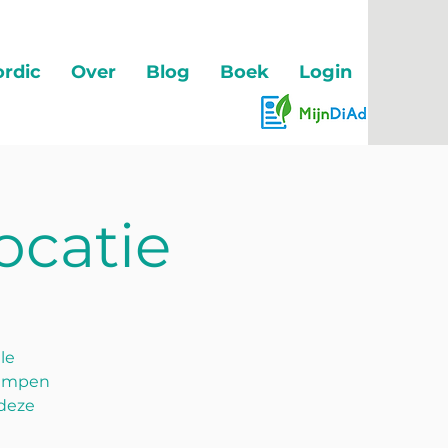
rdic
Over
Blog
Boek
Login
ocatie
le
rimpen
 deze