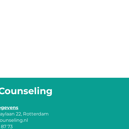
Counseling
egevens
idaylaan 22, Rotterdam
ounseling.nl
 87 73