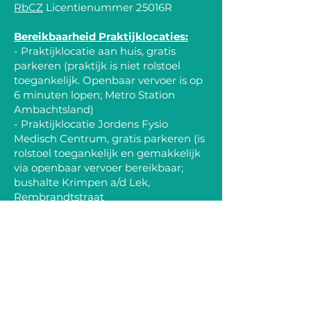
RbCZ
Licentienummer 25016R
Bereikbaarheid Praktijklocaties:
- Praktijklocatie aan huis, gratis
parkeren (praktijk is niet rolstoel
toegankelijk. Openbaar vervoer is op
6 minuten lopen; Metro Station
Ambachtsland)
- Praktijklocatie Jordens Fysio
Medisch Centrum, gratis parkeren (is
rolstoel toegankelijk en gemakkelijk
via openbaar vervoer bereikbaar;
bushalte Krimpen a/d Lek,
Rembrandtstraat
- Praktijklocatie Landgoed Vidaa,
gratis parkeren bij locatie
Hoeksekade 162, 2661 JL
Bergschenhoek (is niet makkelijk
rolstoel toegankelijk. Openbaar
vervoer is geen optie)