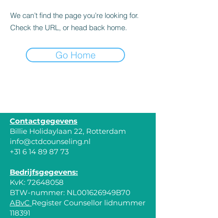
We can’t find the page you’re looking for.
Check the URL, or head back home.
Go Home
CTD Counseling
Contactgegevens
Billie Holidaylaan 22, Rotterdam
info@ctdcounseling.nl
+31 6 14 89 87 73
​Bedrijfsgegevens:
KvK:
72648058
BTW-nummer: NL001626949B70
ABvC
Register Counsellor lidnummer
118391