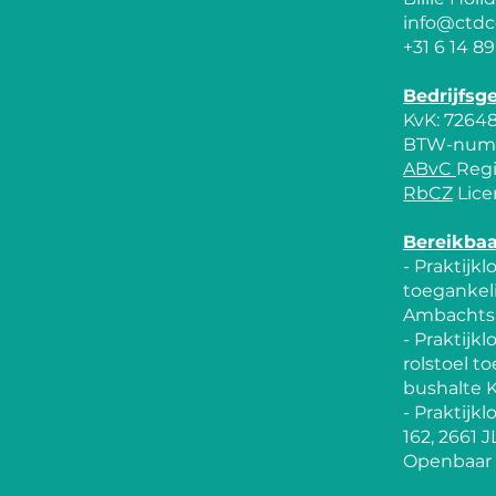
info@ctdc
+31 6 14 89
​Bedrijfsg
KvK: 7264
BTW-numm
ABvC
Regi
RbCZ
Lice
Bereikbaa
- Praktijkl
toegankeli
Ambachts
- Praktijk
rolstoel t
bushalte 
- Praktijk
162, 2661 
Openbaar v