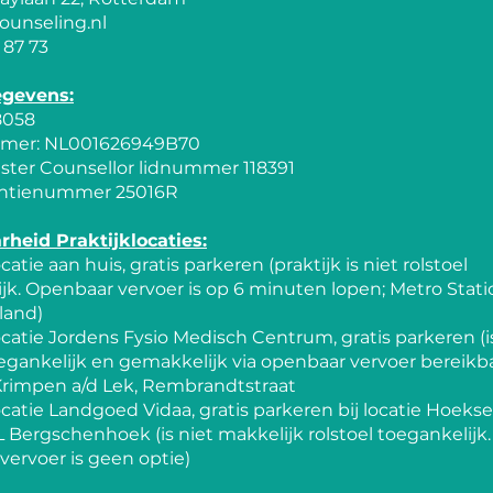
ounseling.nl
 87 73
egevens:
8058
er: NL001626949B70
ster Counsellor lidnummer 118391
ntienummer 25016R
rheid Praktijklocaties:
ocatie aan huis, gratis parkeren (praktijk is niet rolstoel
jk. Openbaar vervoer is op 6 minuten lopen; Metro Stati
land)
locatie Jordens Fysio Medisch Centrum, gratis parkeren (i
oegankelijk en gemakkelijk via openbaar vervoer bereikba
Krimpen a/d Lek, Rembrandtstraat
locatie Landgoed Vidaa, gratis parkeren bij locatie Hoek
JL Bergschenhoek (is niet makkelijk rolstoel toegankelijk.
ervoer is geen optie)