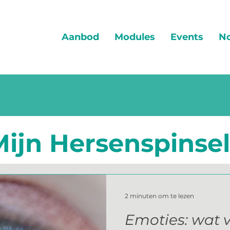
Aanbod
Modules
Events
No
Mijn Hersenspinsel
2 minuten om te lezen
Emoties: wat v