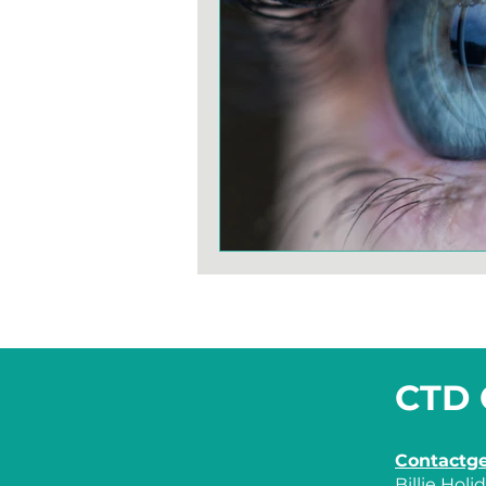
CTD 
Contactg
Billie Hol