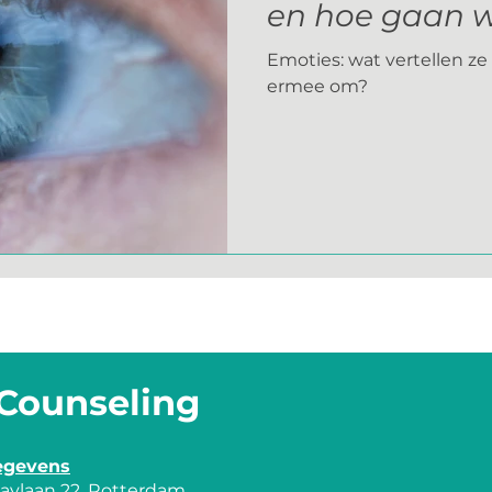
en hoe gaan 
Emoties: wat vertellen z
ermee om?
Counseling
egevens
idaylaan 22, Rotterdam